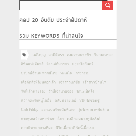
คลิป 20 อันดับ ประจำสัปดาห์
รวม KEYWORDS ที่น่าสนใจ
เพลิงบุญ
สามีตีตรา
สงครามนางฟ้า
วิมานเมขลา
ลิขิตแห่งจันทร์
ร้อยเล่ห์มารยา
มธุรสโลกันตร์
ปรปักษ์จำนน พากย์ไทย
ทะเลไฟ
กรงกรรม
เสือตัดสิงห์ลิงหลอกเจ้า
เจ้าสาวแก้ขัด
เจ้าสาวบ้านไร่
รักนี้เจ้านายจอง
รักนี้เจ้านายจอง
รักนะเป็ดโง่
พี่ว้ากคะรักหนูได้มั้ย
คลับฟรายเดย์
VIP รักซ่อนชู้
Club Friday
ออกแบบรักฉบับพิเศษ
วุ่นรักทายาทพันล้าน
พระพุทธเจ้ามหาศาสดาโลก
ทงอี จอมนางคู่บัลลังก์
ดาบพิฆาตกลางหิมะ
ชีวิตเพื่อชาติ รักนี้เพื่อเธอ