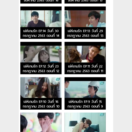
สิงหาคม 2563 ตอนที่ 16
สิงหาคม 2563 ตอนที่ 15
เล่ห์เกมรัก EP.14 วันที่ 30
เล่ห์เกมรัก EP.13 วันที่ 29
กรกฎาคม 2563 ตอนที่ 14
กรกฎาคม 2563 ตอนที่ 13
เล่ห์เกมรัก EP.12 วันที่ 23
เล่ห์เกมรัก EP.11 วันที่ 22
กรกฎาคม 2563 ตอนที่ 12
กรกฎาคม 2563 ตอนที่ 11
เล่ห์เกมรัก EP.10 วันที่ 16
เล่ห์เกมรัก EP.9 วันที่ 15
กรกฎาคม 2563 ตอนที่ 10
กรกฎาคม 2563 ตอนที่ 9