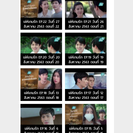
เล่ห์เกมรัก EP.22 วันที่ 27
เล่ห์เกมรัก EP.21 วันที่ 26
สิงหาคม 2563 ตอนที่ 22
สิงหาคม 2563 ตอนที่ 21
เล่ห์เกมรัก EP.20 วันที่ 20
เล่ห์เกมรัก EP.19 วันที่ 19
สิงหาคม 2563 ตอนที่ 20
สิงหาคม 2563 ตอนที่ 19
เล่ห์เกมรัก EP.18 วันที่ 13
เล่ห์เกมรัก EP.17 วันที่ 12
สิงหาคม 2563 ตอนที่ 18
สิงหาคม 2563 ตอนที่ 17
เล่ห์เกมรัก EP.16 วันที่ 6
เล่ห์เกมรัก EP.15 วันที่ 5