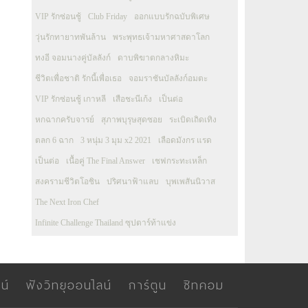
VIP รักซ่อนชู้
Club Friday
ออกแบบรักฉบับพิเศษ
วุ่นรักทายาทพันล้าน
พระพุทธเจ้ามหาศาสดาโลก
ทงอี จอมนางคู่บัลลังก์
ดาบพิฆาตกลางหิมะ
ชีวิตเพื่อชาติ รักนี้เพื่อเธอ
จอมราชันบัลลังก์อมตะ
VIP รักซ่อนชู้ เกาหลี
เสือชะนีเก้ง
เป็นต่อ
หกฉากครับจารย์
สุภาพบุรุษสุดซอย
ระเบิดเถิดเทิง
ตลก 6 ฉาก
3 หนุ่ม 3 มุม x2 2021
เลือดมังกร แรด
เป็นต่อ
เนื้อคู่ The Final Answer
เชฟกระทะเหล็ก
สงครามชีวิตโอชิน
ปริศนาฟ้าแลบ
บุพเพสันนิวาส
The Next Iron Chef
Infinite Challenge Thailand ซุปตาร์ท้าแข่ง
น์
ฟังวิทยุออนไลน์
การ์ตูน
ซิทคอม