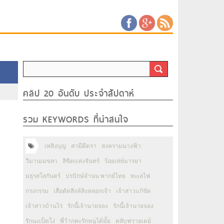
คลิป 20 อันดับ ประจำสัปดาห์
รวม KEYWORDS ที่น่าสนใจ
เพลิงบุญ
สามีตีตรา
สงครามนางฟ้า
วิมานเมขลา
ลิขิตแห่งจันทร์
ร้อยเล่ห์มารยา
มธุรสโลกันตร์
ปรปักษ์จำนน พากย์ไทย
ทะเลไฟ
กรงกรรม
เสือตัดสิงห์ลิงหลอกเจ้า
เจ้าสาวแก้ขัด
เจ้าสาวบ้านไร่
รักนี้เจ้านายจอง
รักนี้เจ้านายจอง
รักนะเป็ดโง่
พี่ว้ากคะรักหนูได้มั้ย
คลับฟรายเดย์