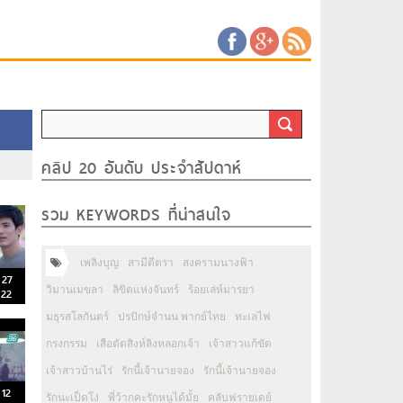
คลิป 20 อันดับ ประจำสัปดาห์
รวม KEYWORDS ที่น่าสนใจ
เพลิงบุญ
สามีตีตรา
สงครามนางฟ้า
่ 27
วิมานเมขลา
ลิขิตแห่งจันทร์
ร้อยเล่ห์มารยา
 22
มธุรสโลกันตร์
ปรปักษ์จำนน พากย์ไทย
ทะเลไฟ
กรงกรรม
เสือตัดสิงห์ลิงหลอกเจ้า
เจ้าสาวแก้ขัด
เจ้าสาวบ้านไร่
รักนี้เจ้านายจอง
รักนี้เจ้านายจอง
 12
รักนะเป็ดโง่
พี่ว้ากคะรักหนูได้มั้ย
คลับฟรายเดย์