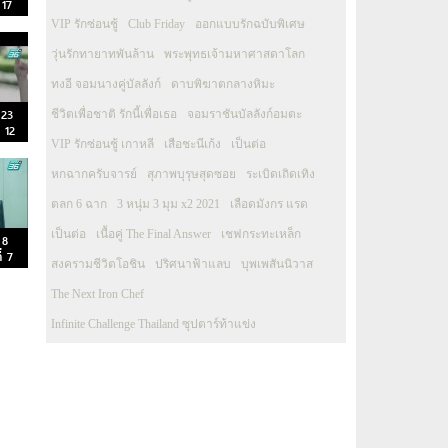
 17
VIP รักซ่อนชู้
Club Friday
ออกแบบรักฉบับพิเศษ
วุ่นรักทายาทพันล้าน
พระพุทธเจ้ามหาศาสดาโลก
ทงอี จอมนางคู่บัลลังก์
ดาบพิฆาตกลางหิมะ
 23
ชีวิตเพื่อชาติ รักนี้เพื่อเธอ
จอมราชันบัลลังก์อมตะ
 12
VIP รักซ่อนชู้ เกาหลี
เสือชะนีเก้ง
เป็นต่อ
หกฉากครับจารย์
สุภาพบุรุษสุดซอย
ระเบิดเถิดเทิง
ตลก 6 ฉาก
3 หนุ่ม 3 มุม x2 2021
เลือดมังกร แรด
เป็นต่อ
เนื้อคู่ The Final Answer
เชฟกระทะเหล็ก
 8
่ 7
สงครามชีวิตโอชิน
ปริศนาฟ้าแลบ
บุพเพสันนิวาส
The Next Iron Chef
Infinite Challenge Thailand ซุปตาร์ท้าแข่ง