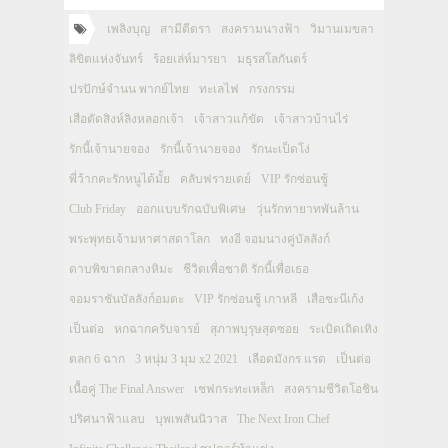
เพลิงบุญ
สามีตีตรา
สงครามนางฟ้า
วิมานเมขลา
ลิขิตแห่งจันทร์
ร้อยเล่ห์มารยา
มธุรสโลกันตร์
ปรปักษ์จำนน พากย์ไทย
ทะเลไฟ
กรงกรรม
เสือตัดสิงห์ลิงหลอกเจ้า
เจ้าสาวแก้ขัด
เจ้าสาวบ้านไร่
รักนี้เจ้านายจอง
รักนี้เจ้านายจอง
รักนะเป็ดโง่
พี่ว้ากคะรักหนูได้มั้ย
คลับฟรายเดย์
VIP รักซ่อนชู้
Club Friday
ออกแบบรักฉบับพิเศษ
วุ่นรักทายาทพันล้าน
พระพุทธเจ้ามหาศาสดาโลก
ทงอี จอมนางคู่บัลลังก์
ดาบพิฆาตกลางหิมะ
ชีวิตเพื่อชาติ รักนี้เพื่อเธอ
จอมราชันบัลลังก์อมตะ
VIP รักซ่อนชู้ เกาหลี
เสือชะนีเก้ง
เป็นต่อ
หกฉากครับจารย์
สุภาพบุรุษสุดซอย
ระเบิดเถิดเทิง
ตลก 6 ฉาก
3 หนุ่ม 3 มุม x2 2021
เลือดมังกร แรด
เป็นต่อ
เนื้อคู่ The Final Answer
เชฟกระทะเหล็ก
สงครามชีวิตโอชิน
ปริศนาฟ้าแลบ
บุพเพสันนิวาส
The Next Iron Chef