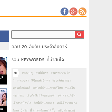
คลิป 20 อันดับ ประจำสัปดาห์
รวม KEYWORDS ที่น่าสนใจ
เพลิงบุญ
สามีตีตรา
สงครามนางฟ้า
่ห์
วิมานเมขลา
ลิขิตแห่งจันทร์
ร้อยเล่ห์มารยา
มธุรสโลกันตร์
ปรปักษ์จำนน พากย์ไทย
ทะเลไฟ
กรงกรรม
เสือตัดสิงห์ลิงหลอกเจ้า
เจ้าสาวแก้ขัด
เจ้าสาวบ้านไร่
รักนี้เจ้านายจอง
รักนี้เจ้านายจอง
่ห์
รักนะเป็ดโง่
พี่ว้ากคะรักหนูได้มั้ย
คลับฟรายเดย์