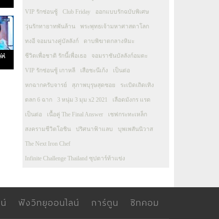
VIP รักซ่อนชู้
Club Friday
ออกแบบรักฉบับพิเศษ
วุ่นรักทายาทพันล้าน
พระพุทธเจ้ามหาศาสดาโลก
ทงอี จอมนางคู่บัลลังก์
ดาบพิฆาตกลางหิมะ
่ห์
ชีวิตเพื่อชาติ รักนี้เพื่อเธอ
จอมราชันบัลลังก์อมตะ
VIP รักซ่อนชู้ เกาหลี
เสือชะนีเก้ง
เป็นต่อ
หกฉากครับจารย์
สุภาพบุรุษสุดซอย
ระเบิดเถิดเทิง
ตลก 6 ฉาก
3 หนุ่ม 3 มุม x2 2021
เลือดมังกร แรด
เป็นต่อ
เนื้อคู่ The Final Answer
เชฟกระทะเหล็ก
สงครามชีวิตโอชิน
ปริศนาฟ้าแลบ
บุพเพสันนิวาส
The Next Iron Chef
Infinite Challenge Thailand ซุปตาร์ท้าแข่ง
น์
ฟังวิทยุออนไลน์
การ์ตูน
ซิทคอม