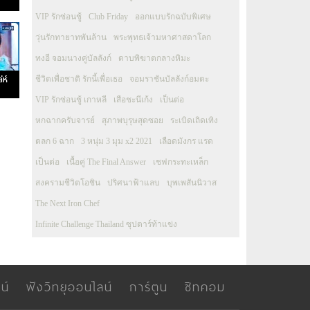
VIP รักซ่อนชู้
Club Friday
ออกแบบรักฉบับพิเศษ
วุ่นรักทายาทพันล้าน
พระพุทธเจ้ามหาศาสดาโลก
ทงอี จอมนางคู่บัลลังก์
ดาบพิฆาตกลางหิมะ
่ห์
ชีวิตเพื่อชาติ รักนี้เพื่อเธอ
จอมราชันบัลลังก์อมตะ
VIP รักซ่อนชู้ เกาหลี
เสือชะนีเก้ง
เป็นต่อ
หกฉากครับจารย์
สุภาพบุรุษสุดซอย
ระเบิดเถิดเทิง
ตลก 6 ฉาก
3 หนุ่ม 3 มุม x2 2021
เลือดมังกร แรด
เป็นต่อ
เนื้อคู่ The Final Answer
เชฟกระทะเหล็ก
สงครามชีวิตโอชิน
ปริศนาฟ้าแลบ
บุพเพสันนิวาส
The Next Iron Chef
Infinite Challenge Thailand ซุปตาร์ท้าแข่ง
น์
ฟังวิทยุออนไลน์
การ์ตูน
ซิทคอม