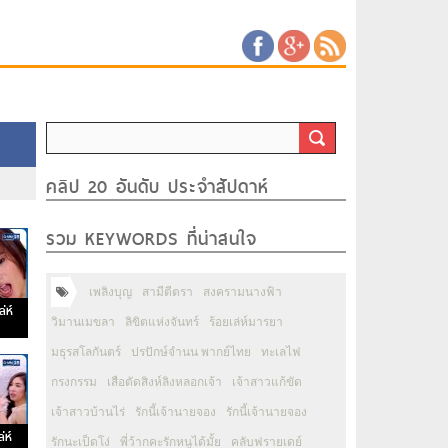
คลิป 20 อันดับ ประจำสัปดาห์
รวม KEYWORDS ที่น่าสนใจ
เพลิงบุญ
สามีตีตรา
สงครามนางฟ้า
่ห์
วิมานเมขลา
ลิขิตแห่งจันทร์
ร้อยเล่ห์มารยา
มธุรสโลกันตร์
ปรปักษ์จำนน พากย์ไทย
ทะเลไฟ
กรงกรรม
เสือตัดสิงห์ลิงหลอกเจ้า
เจ้าสาวแก้ขัด
เจ้าสาวบ้านไร่
รักนี้เจ้านายจอง
รักนี้เจ้านายจอง
่ห์
รักนะเป็ดโง่
พี่ว้ากคะรักหนูได้มั้ย
คลับฟรายเดย์