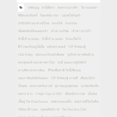
เพลิงบุญ
สามีตีตรา
สงครามนางฟ้า
วิมานเมขลา
ลิขิตแห่งจันทร์
ร้อยเล่ห์มารยา
มธุรสโลกันตร์
ปรปักษ์จำนน พากย์ไทย
ทะเลไฟ
กรงกรรม
เสือตัดสิงห์ลิงหลอกเจ้า
เจ้าสาวแก้ขัด
เจ้าสาวบ้านไร่
รักนี้เจ้านายจอง
รักนี้เจ้านายจอง
รักนะเป็ดโง่
พี่ว้ากคะรักหนูได้มั้ย
คลับฟรายเดย์
VIP รักซ่อนชู้
Club Friday
ออกแบบรักฉบับพิเศษ
วุ่นรักทายาทพันล้าน
พระพุทธเจ้ามหาศาสดาโลก
ทงอี จอมนางคู่บัลลังก์
ดาบพิฆาตกลางหิมะ
ชีวิตเพื่อชาติ รักนี้เพื่อเธอ
จอมราชันบัลลังก์อมตะ
VIP รักซ่อนชู้ เกาหลี
เสือชะนีเก้ง
เป็นต่อ
หกฉากครับจารย์
สุภาพบุรุษสุดซอย
ระเบิดเถิดเทิง
ตลก 6 ฉาก
3 หนุ่ม 3 มุม x2 2021
เลือดมังกร แรด
เป็นต่อ
เนื้อคู่ The Final Answer
เชฟกระทะเหล็ก
สงครามชีวิตโอชิน
ปริศนาฟ้าแลบ
บุพเพสันนิวาส
The Next Iron Chef