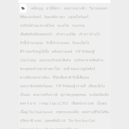
เพลิงบุญ
สามีตีตรา
สงครามนางฟ้า
วิมานเมขลา
ลิขิตแห่งจันทร์
ร้อยเล่ห์มารยา
มธุรสโลกันตร์
ปรปักษ์จำนน พากย์ไทย
ทะเลไฟ
กรงกรรม
เสือตัดสิงห์ลิงหลอกเจ้า
เจ้าสาวแก้ขัด
เจ้าสาวบ้านไร่
รักนี้เจ้านายจอง
รักนี้เจ้านายจอง
รักนะเป็ดโง่
พี่ว้ากคะรักหนูได้มั้ย
คลับฟรายเดย์
VIP รักซ่อนชู้
Club Friday
ออกแบบรักฉบับพิเศษ
วุ่นรักทายาทพันล้าน
พระพุทธเจ้ามหาศาสดาโลก
ทงอี จอมนางคู่บัลลังก์
ดาบพิฆาตกลางหิมะ
ชีวิตเพื่อชาติ รักนี้เพื่อเธอ
จอมราชันบัลลังก์อมตะ
VIP รักซ่อนชู้ เกาหลี
เสือชะนีเก้ง
เป็นต่อ
หกฉากครับจารย์
สุภาพบุรุษสุดซอย
ระเบิดเถิดเทิง
ตลก 6 ฉาก
3 หนุ่ม 3 มุม x2 2021
เลือดมังกร แรด
เป็นต่อ
เนื้อคู่ The Final Answer
เชฟกระทะเหล็ก
สงครามชีวิตโอชิน
ปริศนาฟ้าแลบ
บุพเพสันนิวาส
The Next Iron Chef