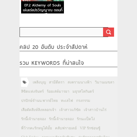
EP.2 Alchemy of Souls
เล่นแร่แปรวิญญาณ ตอนที่
2 พากย์ไทย
คลิป 20 อันดับ ประจำสัปดาห์
รวม KEYWORDS ที่น่าสนใจ
เพลิงบุญ
สามีตีตรา
สงครามนางฟ้า
วิมานเมขลา
ลิขิตแห่งจันทร์
ร้อยเล่ห์มารยา
มธุรสโลกันตร์
ปรปักษ์จำนน พากย์ไทย
ทะเลไฟ
กรงกรรม
เสือตัดสิงห์ลิงหลอกเจ้า
เจ้าสาวแก้ขัด
เจ้าสาวบ้านไร่
รักนี้เจ้านายจอง
รักนี้เจ้านายจอง
รักนะเป็ดโง่
พี่ว้ากคะรักหนูได้มั้ย
คลับฟรายเดย์
VIP รักซ่อนชู้