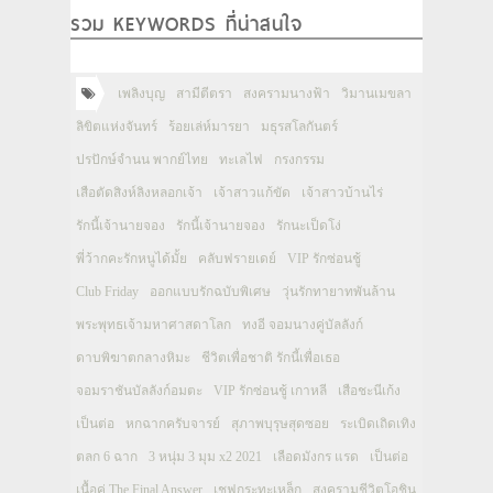
รวม KEYWORDS ที่น่าสนใจ
เพลิงบุญ
สามีตีตรา
สงครามนางฟ้า
วิมานเมขลา
ลิขิตแห่งจันทร์
ร้อยเล่ห์มารยา
มธุรสโลกันตร์
ปรปักษ์จำนน พากย์ไทย
ทะเลไฟ
กรงกรรม
เสือตัดสิงห์ลิงหลอกเจ้า
เจ้าสาวแก้ขัด
เจ้าสาวบ้านไร่
รักนี้เจ้านายจอง
รักนี้เจ้านายจอง
รักนะเป็ดโง่
พี่ว้ากคะรักหนูได้มั้ย
คลับฟรายเดย์
VIP รักซ่อนชู้
Club Friday
ออกแบบรักฉบับพิเศษ
วุ่นรักทายาทพันล้าน
พระพุทธเจ้ามหาศาสดาโลก
ทงอี จอมนางคู่บัลลังก์
ดาบพิฆาตกลางหิมะ
ชีวิตเพื่อชาติ รักนี้เพื่อเธอ
จอมราชันบัลลังก์อมตะ
VIP รักซ่อนชู้ เกาหลี
เสือชะนีเก้ง
เป็นต่อ
หกฉากครับจารย์
สุภาพบุรุษสุดซอย
ระเบิดเถิดเทิง
ตลก 6 ฉาก
3 หนุ่ม 3 มุม x2 2021
เลือดมังกร แรด
เป็นต่อ
เนื้อคู่ The Final Answer
เชฟกระทะเหล็ก
สงครามชีวิตโอชิน