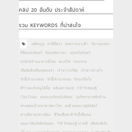
คลิป 20 อันดับ ประจำสัปดาห์
รวม KEYWORDS ที่น่าสนใจ
เพลิงบุญ
สามีตีตรา
สงครามนางฟ้า
วิมานเมขลา
ลิขิตแห่งจันทร์
ร้อยเล่ห์มารยา
มธุรสโลกันตร์
ปรปักษ์จำนน พากย์ไทย
ทะเลไฟ
กรงกรรม
เสือตัดสิงห์ลิงหลอกเจ้า
เจ้าสาวแก้ขัด
เจ้าสาวบ้านไร่
รักนี้เจ้านายจอง
รักนี้เจ้านายจอง
รักนะเป็ดโง่
พี่ว้ากคะรักหนูได้มั้ย
คลับฟรายเดย์
VIP รักซ่อนชู้
Club Friday
ออกแบบรักฉบับพิเศษ
วุ่นรักทายาทพันล้าน
พระพุทธเจ้ามหาศาสดาโลก
ทงอี จอมนางคู่บัลลังก์
ดาบพิฆาตกลางหิมะ
ชีวิตเพื่อชาติ รักนี้เพื่อเธอ
จอมราชันบัลลังก์อมตะ
VIP รักซ่อนชู้ เกาหลี
เสือชะนีเก้ง