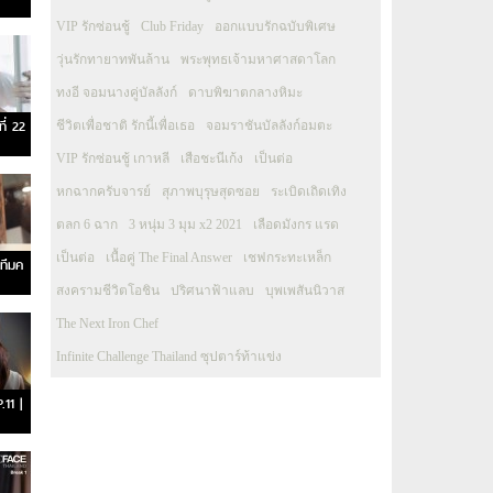
VIP รักซ่อนชู้
Club Friday
ออกแบบรักฉบับพิเศษ
วุ่นรักทายาทพันล้าน
พระพุทธเจ้ามหาศาสดาโลก
ทงอี จอมนางคู่บัลลังก์
ดาบพิฆาตกลางหิมะ
ี่ 22
ชีวิตเพื่อชาติ รักนี้เพื่อเธอ
จอมราชันบัลลังก์อมตะ
VIP รักซ่อนชู้ เกาหลี
เสือชะนีเก้ง
เป็นต่อ
หกฉากครับจารย์
สุภาพบุรุษสุดซอย
ระเบิดเถิดเทิง
ตลก 6 ฉาก
3 หนุ่ม 3 มุม x2 2021
เลือดมังกร แรด
เป็นต่อ
เนื้อคู่ The Final Answer
เชฟกระทะเหล็ก
ทีมค
สงครามชีวิตโอชิน
ปริศนาฟ้าแลบ
บุพเพสันนิวาส
The Next Iron Chef
Infinite Challenge Thailand ซุปตาร์ท้าแข่ง
.11 |