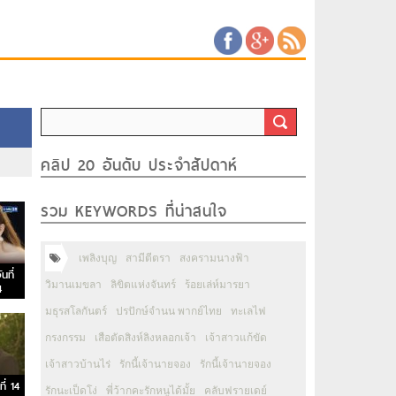
คลิป 20 อันดับ ประจำสัปดาห์
รวม KEYWORDS ที่น่าสนใจ
เพลิงบุญ
สามีตีตรา
สงครามนางฟ้า
นที่
วิมานเมขลา
ลิขิตแห่งจันทร์
ร้อยเล่ห์มารยา
4
มธุรสโลกันตร์
ปรปักษ์จำนน พากย์ไทย
ทะเลไฟ
กรงกรรม
เสือตัดสิงห์ลิงหลอกเจ้า
เจ้าสาวแก้ขัด
เจ้าสาวบ้านไร่
รักนี้เจ้านายจอง
รักนี้เจ้านายจอง
ี่ 14
รักนะเป็ดโง่
พี่ว้ากคะรักหนูได้มั้ย
คลับฟรายเดย์