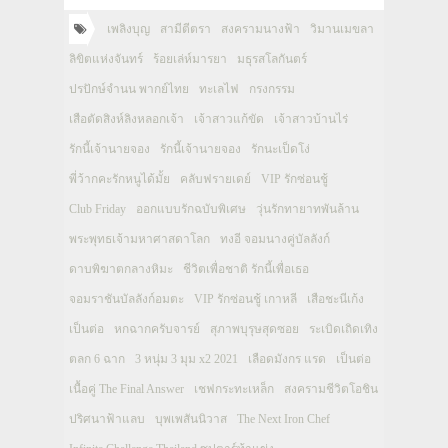
เพลิงบุญ
สามีตีตรา
สงครามนางฟ้า
วิมานเมขลา
ลิขิตแห่งจันทร์
ร้อยเล่ห์มารยา
มธุรสโลกันตร์
ปรปักษ์จำนน พากย์ไทย
ทะเลไฟ
กรงกรรม
เสือตัดสิงห์ลิงหลอกเจ้า
เจ้าสาวแก้ขัด
เจ้าสาวบ้านไร่
รักนี้เจ้านายจอง
รักนี้เจ้านายจอง
รักนะเป็ดโง่
พี่ว้ากคะรักหนูได้มั้ย
คลับฟรายเดย์
VIP รักซ่อนชู้
Club Friday
ออกแบบรักฉบับพิเศษ
วุ่นรักทายาทพันล้าน
พระพุทธเจ้ามหาศาสดาโลก
ทงอี จอมนางคู่บัลลังก์
ดาบพิฆาตกลางหิมะ
ชีวิตเพื่อชาติ รักนี้เพื่อเธอ
จอมราชันบัลลังก์อมตะ
VIP รักซ่อนชู้ เกาหลี
เสือชะนีเก้ง
เป็นต่อ
หกฉากครับจารย์
สุภาพบุรุษสุดซอย
ระเบิดเถิดเทิง
ตลก 6 ฉาก
3 หนุ่ม 3 มุม x2 2021
เลือดมังกร แรด
เป็นต่อ
เนื้อคู่ The Final Answer
เชฟกระทะเหล็ก
สงครามชีวิตโอชิน
ปริศนาฟ้าแลบ
บุพเพสันนิวาส
The Next Iron Chef