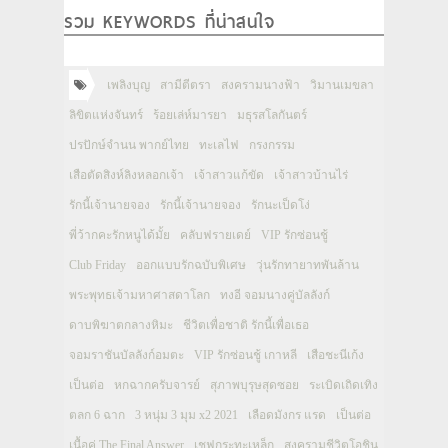
รวม KEYWORDS ที่น่าสนใจ
เพลิงบุญ
สามีตีตรา
สงครามนางฟ้า
วิมานเมขลา
ลิขิตแห่งจันทร์
ร้อยเล่ห์มารยา
มธุรสโลกันตร์
ปรปักษ์จำนน พากย์ไทย
ทะเลไฟ
กรงกรรม
เสือตัดสิงห์ลิงหลอกเจ้า
เจ้าสาวแก้ขัด
เจ้าสาวบ้านไร่
รักนี้เจ้านายจอง
รักนี้เจ้านายจอง
รักนะเป็ดโง่
พี่ว้ากคะรักหนูได้มั้ย
คลับฟรายเดย์
VIP รักซ่อนชู้
Club Friday
ออกแบบรักฉบับพิเศษ
วุ่นรักทายาทพันล้าน
พระพุทธเจ้ามหาศาสดาโลก
ทงอี จอมนางคู่บัลลังก์
ดาบพิฆาตกลางหิมะ
ชีวิตเพื่อชาติ รักนี้เพื่อเธอ
จอมราชันบัลลังก์อมตะ
VIP รักซ่อนชู้ เกาหลี
เสือชะนีเก้ง
เป็นต่อ
หกฉากครับจารย์
สุภาพบุรุษสุดซอย
ระเบิดเถิดเทิง
ตลก 6 ฉาก
3 หนุ่ม 3 มุม x2 2021
เลือดมังกร แรด
เป็นต่อ
เนื้อคู่ The Final Answer
เชฟกระทะเหล็ก
สงครามชีวิตโอชิน