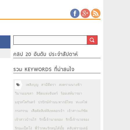
คลิป 20 อันดับ ประจำสัปดาห์
รวม KEYWORDS ที่น่าสนใจ
เพลิงบุญ
สามีตีตรา
สงครามนางฟ้า
วิมานเมขลา
ลิขิตแห่งจันทร์
ร้อยเล่ห์มารยา
มธุรสโลกันตร์
ปรปักษ์จำนน พากย์ไทย
ทะเลไฟ
กรงกรรม
เสือตัดสิงห์ลิงหลอกเจ้า
เจ้าสาวแก้ขัด
เจ้าสาวบ้านไร่
รักนี้เจ้านายจอง
รักนี้เจ้านายจอง
รักนะเป็ดโง่
พี่ว้ากคะรักหนูได้มั้ย
คลับฟรายเดย์