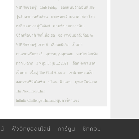
VIP รักซ่อนชู้
Club Friday
ออกแบบรักฉบับพิเศษ
วุ่นรักทายาทพันล้าน
พระพุทธเจ้ามหาศาสดาโลก
ทงอี จอมนางคู่บัลลังก์
ดาบพิฆาตกลางหิมะ
ชีวิตเพื่อชาติ รักนี้เพื่อเธอ
จอมราชันบัลลังก์อมตะ
VIP รักซ่อนชู้ เกาหลี
เสือชะนีเก้ง
เป็นต่อ
หกฉากครับจารย์
สุภาพบุรุษสุดซอย
ระเบิดเถิดเทิง
ตลก 6 ฉาก
3 หนุ่ม 3 มุม x2 2021
เลือดมังกร แรด
เป็นต่อ
เนื้อคู่ The Final Answer
เชฟกระทะเหล็ก
สงครามชีวิตโอชิน
ปริศนาฟ้าแลบ
บุพเพสันนิวาส
The Next Iron Chef
Infinite Challenge Thailand ซุปตาร์ท้าแข่ง
น์
ฟังวิทยุออนไลน์
การ์ตูน
ซิทคอม