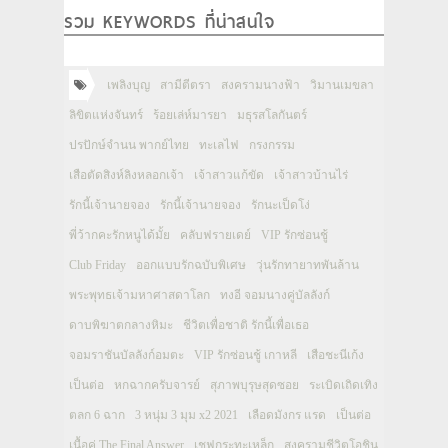
รวม KEYWORDS ที่น่าสนใจ
เพลิงบุญ
สามีตีตรา
สงครามนางฟ้า
วิมานเมขลา
ลิขิตแห่งจันทร์
ร้อยเล่ห์มารยา
มธุรสโลกันตร์
ปรปักษ์จำนน พากย์ไทย
ทะเลไฟ
กรงกรรม
เสือตัดสิงห์ลิงหลอกเจ้า
เจ้าสาวแก้ขัด
เจ้าสาวบ้านไร่
รักนี้เจ้านายจอง
รักนี้เจ้านายจอง
รักนะเป็ดโง่
พี่ว้ากคะรักหนูได้มั้ย
คลับฟรายเดย์
VIP รักซ่อนชู้
Club Friday
ออกแบบรักฉบับพิเศษ
วุ่นรักทายาทพันล้าน
พระพุทธเจ้ามหาศาสดาโลก
ทงอี จอมนางคู่บัลลังก์
ดาบพิฆาตกลางหิมะ
ชีวิตเพื่อชาติ รักนี้เพื่อเธอ
จอมราชันบัลลังก์อมตะ
VIP รักซ่อนชู้ เกาหลี
เสือชะนีเก้ง
เป็นต่อ
หกฉากครับจารย์
สุภาพบุรุษสุดซอย
ระเบิดเถิดเทิง
ตลก 6 ฉาก
3 หนุ่ม 3 มุม x2 2021
เลือดมังกร แรด
เป็นต่อ
เนื้อคู่ The Final Answer
เชฟกระทะเหล็ก
สงครามชีวิตโอชิน