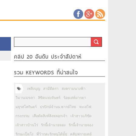
คลิป 20 อันดับ ประจำสัปดาห์
รวม KEYWORDS ที่น่าสนใจ
เพลิงบุญ
สามีตีตรา
สงครามนางฟ้า
วิมานเมขลา
ลิขิตแห่งจันทร์
ร้อยเล่ห์มารยา
มธุรสโลกันตร์
ปรปักษ์จำนน พากย์ไทย
ทะเลไฟ
กรงกรรม
เสือตัดสิงห์ลิงหลอกเจ้า
เจ้าสาวแก้ขัด
เจ้าสาวบ้านไร่
รักนี้เจ้านายจอง
รักนี้เจ้านายจอง
รักนะเป็ดโง่
พี่ว้ากคะรักหนูได้มั้ย
คลับฟรายเดย์