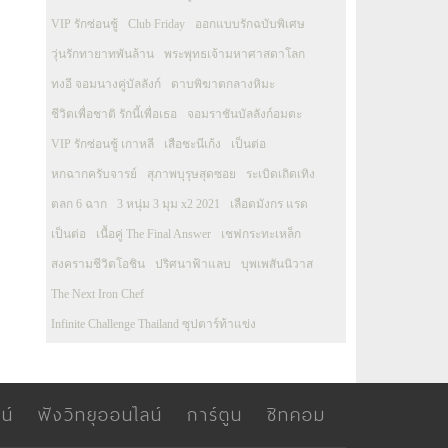
VIP รักซ่อนชู้
Club Friday
ออกแบบรักฉบับพิเศษ
วุ่นรักทายาทพันล้าน
พระพุทธเจ้ามหาศาสดาโลก
ทงอี จอมนางคู่บัลลังก์
ดาบพิฆาตกลางหิมะ
ชีวิตเพื่อชาติ รักนี้เพื่อเธอ
จอมราชันบัลลังก์อมตะ
VIP รักซ่อนชู้ เกาหลี
เสือชะนีเก้ง
เป็นต่อ
หกฉากครับจารย์
สุภาพบุรุษสุดซอย
ระเบิดเถิดเทิง
ตลก 6 ฉาก
3 หนุ่ม 3 มุม x2 2021
เลือดมังกร แรด
เป็นต่อ
เนื้อคู่ The Final Answer
เชฟกระทะเหล็ก
สงครามชีวิตโอชิน
ปริศนาฟ้าแลบ
บุพเพสันนิวาส
The Next Iron Chef
Infinite Challenge Thailand ซุปตาร์ท้าแข่ง
น์
ฟังวิทยุออนไลน์
การ์ตูน
ซิทคอม