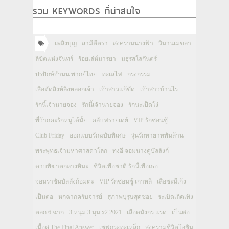
รวม KEYWORDS ที่น่าสนใจ
เพลิงบุญ
สามีตีตรา
สงครามนางฟ้า
วิมานเมขลา
ลิขิตแห่งจันทร์
ร้อยเล่ห์มารยา
มธุรสโลกันตร์
ปรปักษ์จำนน พากย์ไทย
ทะเลไฟ
กรงกรรม
เสือตัดสิงห์ลิงหลอกเจ้า
เจ้าสาวแก้ขัด
เจ้าสาวบ้านไร่
รักนี้เจ้านายจอง
รักนี้เจ้านายจอง
รักนะเป็ดโง่
พี่ว้ากคะรักหนูได้มั้ย
คลับฟรายเดย์
VIP รักซ่อนชู้
Club Friday
ออกแบบรักฉบับพิเศษ
วุ่นรักทายาทพันล้าน
พระพุทธเจ้ามหาศาสดาโลก
ทงอี จอมนางคู่บัลลังก์
ดาบพิฆาตกลางหิมะ
ชีวิตเพื่อชาติ รักนี้เพื่อเธอ
จอมราชันบัลลังก์อมตะ
VIP รักซ่อนชู้ เกาหลี
เสือชะนีเก้ง
เป็นต่อ
หกฉากครับจารย์
สุภาพบุรุษสุดซอย
ระเบิดเถิดเทิง
ตลก 6 ฉาก
3 หนุ่ม 3 มุม x2 2021
เลือดมังกร แรด
เป็นต่อ
เนื้อคู่ The Final Answer
เชฟกระทะเหล็ก
สงครามชีวิตโอชิน