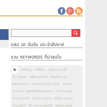
คลิป 20 อันดับ ประจำสัปดาห์
รวม KEYWORDS ที่น่าสนใจ
เพลิงบุญ
สามีตีตรา
สงครามนางฟ้า
วิมานเมขลา
ลิขิตแห่งจันทร์
ร้อยเล่ห์มารยา
มธุรสโลกันตร์
ปรปักษ์จำนน พากย์ไทย
ทะเลไฟ
กรงกรรม
เสือตัดสิงห์ลิงหลอกเจ้า
เจ้าสาวแก้ขัด
เจ้าสาวบ้านไร่
รักนี้เจ้านายจอง
รักนี้เจ้านายจอง
รักนะเป็ดโง่
พี่ว้ากคะรักหนูได้มั้ย
คลับฟรายเดย์