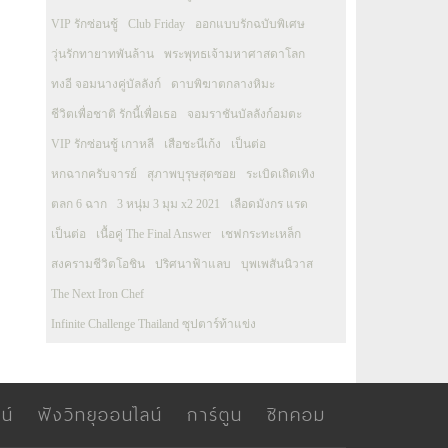
VIP รักซ่อนชู้
Club Friday
ออกแบบรักฉบับพิเศษ
วุ่นรักทายาทพันล้าน
พระพุทธเจ้ามหาศาสดาโลก
ทงอี จอมนางคู่บัลลังก์
ดาบพิฆาตกลางหิมะ
ชีวิตเพื่อชาติ รักนี้เพื่อเธอ
จอมราชันบัลลังก์อมตะ
VIP รักซ่อนชู้ เกาหลี
เสือชะนีเก้ง
เป็นต่อ
หกฉากครับจารย์
สุภาพบุรุษสุดซอย
ระเบิดเถิดเทิง
ตลก 6 ฉาก
3 หนุ่ม 3 มุม x2 2021
เลือดมังกร แรด
เป็นต่อ
เนื้อคู่ The Final Answer
เชฟกระทะเหล็ก
สงครามชีวิตโอชิน
ปริศนาฟ้าแลบ
บุพเพสันนิวาส
The Next Iron Chef
Infinite Challenge Thailand ซุปตาร์ท้าแข่ง
น์
ฟังวิทยุออนไลน์
การ์ตูน
ซิทคอม