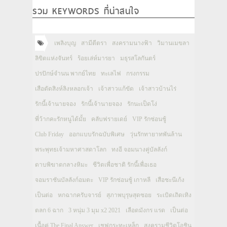
รวม KEYWORDS ที่น่าสนใจ
เพลิงบุญ
สามีตีตรา
สงครามนางฟ้า
วิมานเมขลา
ลิขิตแห่งจันทร์
ร้อยเล่ห์มารยา
มธุรสโลกันตร์
ปรปักษ์จำนน พากย์ไทย
ทะเลไฟ
กรงกรรม
เสือตัดสิงห์ลิงหลอกเจ้า
เจ้าสาวแก้ขัด
เจ้าสาวบ้านไร่
รักนี้เจ้านายจอง
รักนี้เจ้านายจอง
รักนะเป็ดโง่
พี่ว้ากคะรักหนูได้มั้ย
คลับฟรายเดย์
VIP รักซ่อนชู้
Club Friday
ออกแบบรักฉบับพิเศษ
วุ่นรักทายาทพันล้าน
พระพุทธเจ้ามหาศาสดาโลก
ทงอี จอมนางคู่บัลลังก์
ดาบพิฆาตกลางหิมะ
ชีวิตเพื่อชาติ รักนี้เพื่อเธอ
จอมราชันบัลลังก์อมตะ
VIP รักซ่อนชู้ เกาหลี
เสือชะนีเก้ง
เป็นต่อ
หกฉากครับจารย์
สุภาพบุรุษสุดซอย
ระเบิดเถิดเทิง
ตลก 6 ฉาก
3 หนุ่ม 3 มุม x2 2021
เลือดมังกร แรด
เป็นต่อ
เนื้อคู่ The Final Answer
เชฟกระทะเหล็ก
สงครามชีวิตโอชิน