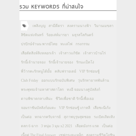
รวม KEYWORDS ที่น่าสนใจ
เพลิงบุญ
สามีตีตรา
สงครามนางฟ้า
วิมานเมขลา
ลิขิตแห่งจันทร์
ร้อยเล่ห์มารยา
มธุรสโลกันตร์
ปรปักษ์จำนน พากย์ไทย
ทะเลไฟ
กรงกรรม
เสือตัดสิงห์ลิงหลอกเจ้า
เจ้าสาวแก้ขัด
เจ้าสาวบ้านไร่
รักนี้เจ้านายจอง
รักนี้เจ้านายจอง
รักนะเป็ดโง่
พี่ว้ากคะรักหนูได้มั้ย
คลับฟรายเดย์
VIP รักซ่อนชู้
Club Friday
ออกแบบรักฉบับพิเศษ
วุ่นรักทายาทพันล้าน
พระพุทธเจ้ามหาศาสดาโลก
ทงอี จอมนางคู่บัลลังก์
ดาบพิฆาตกลางหิมะ
ชีวิตเพื่อชาติ รักนี้เพื่อเธอ
จอมราชันบัลลังก์อมตะ
VIP รักซ่อนชู้ เกาหลี
เสือชะนีเก้ง
เป็นต่อ
หกฉากครับจารย์
สุภาพบุรุษสุดซอย
ระเบิดเถิดเทิง
ตลก 6 ฉาก
3 หนุ่ม 3 มุม x2 2021
เลือดมังกร แรด
เป็นต่อ
เนื้อคู่ The Final Answer
เชฟกระทะเหล็ก
สงครามชีวิตโอชิน