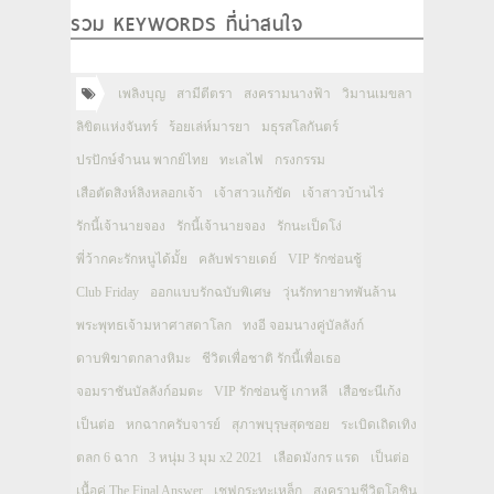
รวม KEYWORDS ที่น่าสนใจ
เพลิงบุญ
สามีตีตรา
สงครามนางฟ้า
วิมานเมขลา
ลิขิตแห่งจันทร์
ร้อยเล่ห์มารยา
มธุรสโลกันตร์
ปรปักษ์จำนน พากย์ไทย
ทะเลไฟ
กรงกรรม
เสือตัดสิงห์ลิงหลอกเจ้า
เจ้าสาวแก้ขัด
เจ้าสาวบ้านไร่
รักนี้เจ้านายจอง
รักนี้เจ้านายจอง
รักนะเป็ดโง่
พี่ว้ากคะรักหนูได้มั้ย
คลับฟรายเดย์
VIP รักซ่อนชู้
Club Friday
ออกแบบรักฉบับพิเศษ
วุ่นรักทายาทพันล้าน
พระพุทธเจ้ามหาศาสดาโลก
ทงอี จอมนางคู่บัลลังก์
ดาบพิฆาตกลางหิมะ
ชีวิตเพื่อชาติ รักนี้เพื่อเธอ
จอมราชันบัลลังก์อมตะ
VIP รักซ่อนชู้ เกาหลี
เสือชะนีเก้ง
เป็นต่อ
หกฉากครับจารย์
สุภาพบุรุษสุดซอย
ระเบิดเถิดเทิง
ตลก 6 ฉาก
3 หนุ่ม 3 มุม x2 2021
เลือดมังกร แรด
เป็นต่อ
เนื้อคู่ The Final Answer
เชฟกระทะเหล็ก
สงครามชีวิตโอชิน