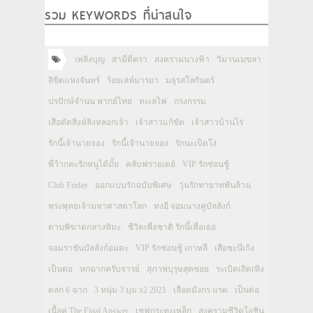
รวม KEYWORDS ที่น่าสนใจ
เพลิงบุญ
สามีตีตรา
สงครามนางฟ้า
วิมานเมขลา
ลิขิตแห่งจันทร์
ร้อยเล่ห์มารยา
มธุรสโลกันตร์
ปรปักษ์จำนน พากย์ไทย
ทะเลไฟ
กรงกรรม
เสือตัดสิงห์ลิงหลอกเจ้า
เจ้าสาวแก้ขัด
เจ้าสาวบ้านไร่
รักนี้เจ้านายจอง
รักนี้เจ้านายจอง
รักนะเป็ดโง่
พี่ว้ากคะรักหนูได้มั้ย
คลับฟรายเดย์
VIP รักซ่อนชู้
Club Friday
ออกแบบรักฉบับพิเศษ
วุ่นรักทายาทพันล้าน
พระพุทธเจ้ามหาศาสดาโลก
ทงอี จอมนางคู่บัลลังก์
ดาบพิฆาตกลางหิมะ
ชีวิตเพื่อชาติ รักนี้เพื่อเธอ
จอมราชันบัลลังก์อมตะ
VIP รักซ่อนชู้ เกาหลี
เสือชะนีเก้ง
เป็นต่อ
หกฉากครับจารย์
สุภาพบุรุษสุดซอย
ระเบิดเถิดเทิง
ตลก 6 ฉาก
3 หนุ่ม 3 มุม x2 2021
เลือดมังกร แรด
เป็นต่อ
เนื้อคู่ The Final Answer
เชฟกระทะเหล็ก
สงครามชีวิตโอชิน