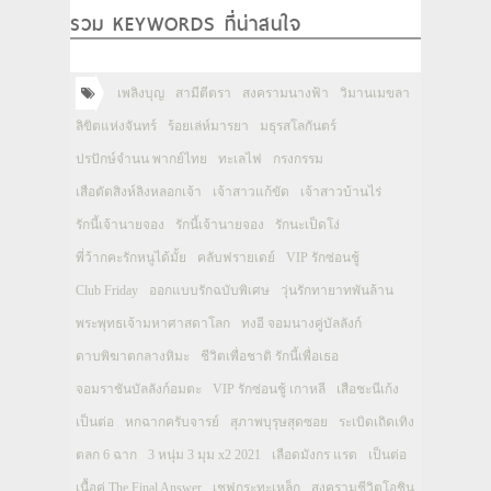
รวม KEYWORDS ที่น่าสนใจ
เพลิงบุญ
สามีตีตรา
สงครามนางฟ้า
วิมานเมขลา
ลิขิตแห่งจันทร์
ร้อยเล่ห์มารยา
มธุรสโลกันตร์
ปรปักษ์จำนน พากย์ไทย
ทะเลไฟ
กรงกรรม
เสือตัดสิงห์ลิงหลอกเจ้า
เจ้าสาวแก้ขัด
เจ้าสาวบ้านไร่
รักนี้เจ้านายจอง
รักนี้เจ้านายจอง
รักนะเป็ดโง่
พี่ว้ากคะรักหนูได้มั้ย
คลับฟรายเดย์
VIP รักซ่อนชู้
Club Friday
ออกแบบรักฉบับพิเศษ
วุ่นรักทายาทพันล้าน
พระพุทธเจ้ามหาศาสดาโลก
ทงอี จอมนางคู่บัลลังก์
ดาบพิฆาตกลางหิมะ
ชีวิตเพื่อชาติ รักนี้เพื่อเธอ
จอมราชันบัลลังก์อมตะ
VIP รักซ่อนชู้ เกาหลี
เสือชะนีเก้ง
เป็นต่อ
หกฉากครับจารย์
สุภาพบุรุษสุดซอย
ระเบิดเถิดเทิง
ตลก 6 ฉาก
3 หนุ่ม 3 มุม x2 2021
เลือดมังกร แรด
เป็นต่อ
เนื้อคู่ The Final Answer
เชฟกระทะเหล็ก
สงครามชีวิตโอชิน