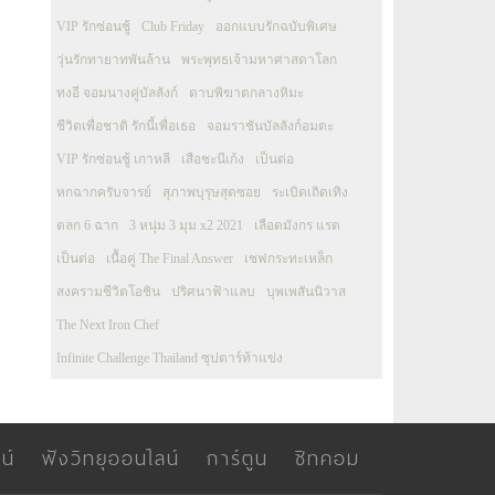
VIP รักซ่อนชู้
Club Friday
ออกแบบรักฉบับพิเศษ
วุ่นรักทายาทพันล้าน
พระพุทธเจ้ามหาศาสดาโลก
ทงอี จอมนางคู่บัลลังก์
ดาบพิฆาตกลางหิมะ
ชีวิตเพื่อชาติ รักนี้เพื่อเธอ
จอมราชันบัลลังก์อมตะ
VIP รักซ่อนชู้ เกาหลี
เสือชะนีเก้ง
เป็นต่อ
หกฉากครับจารย์
สุภาพบุรุษสุดซอย
ระเบิดเถิดเทิง
ตลก 6 ฉาก
3 หนุ่ม 3 มุม x2 2021
เลือดมังกร แรด
เป็นต่อ
เนื้อคู่ The Final Answer
เชฟกระทะเหล็ก
สงครามชีวิตโอชิน
ปริศนาฟ้าแลบ
บุพเพสันนิวาส
The Next Iron Chef
Infinite Challenge Thailand ซุปตาร์ท้าแข่ง
น์
ฟังวิทยุออนไลน์
การ์ตูน
ซิทคอม