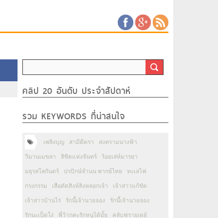
คลิป 20 อันดับ ประจำสัปดาห์
รวม KEYWORDS ที่น่าสนใจ
เพลิงบุญ
สามีตีตรา
สงครามนางฟ้า
วิมานเมขลา
ลิขิตแห่งจันทร์
ร้อยเล่ห์มารยา
มธุรสโลกันตร์
ปรปักษ์จำนน พากย์ไทย
ทะเลไฟ
กรงกรรม
เสือตัดสิงห์ลิงหลอกเจ้า
เจ้าสาวแก้ขัด
เจ้าสาวบ้านไร่
รักนี้เจ้านายจอง
รักนี้เจ้านายจอง
รักนะเป็ดโง่
พี่ว้ากคะรักหนูได้มั้ย
คลับฟรายเดย์