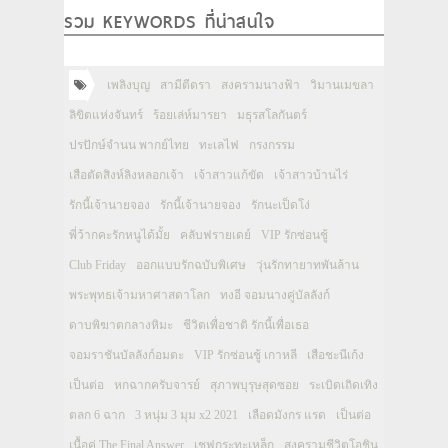
รวม KEYWORDS ที่น่าสนใจ
เพลิงบุญ
สามีตีตรา
สงครามนางฟ้า
วิมานเมขลา
ลิขิตแห่งจันทร์
ร้อยเล่ห์มารยา
มธุรสโลกันตร์
ปรปักษ์จำนน พากย์ไทย
ทะเลไฟ
กรงกรรม
เสือตัดสิงห์ลิงหลอกเจ้า
เจ้าสาวแก้ขัด
เจ้าสาวบ้านไร่
รักนี้เจ้านายจอง
รักนี้เจ้านายจอง
รักนะเป็ดโง่
พี่ว้ากคะรักหนูได้มั้ย
คลับฟรายเดย์
VIP รักซ่อนชู้
Club Friday
ออกแบบรักฉบับพิเศษ
วุ่นรักทายาทพันล้าน
พระพุทธเจ้ามหาศาสดาโลก
ทงอี จอมนางคู่บัลลังก์
ดาบพิฆาตกลางหิมะ
ชีวิตเพื่อชาติ รักนี้เพื่อเธอ
จอมราชันบัลลังก์อมตะ
VIP รักซ่อนชู้ เกาหลี
เสือชะนีเก้ง
เป็นต่อ
หกฉากครับจารย์
สุภาพบุรุษสุดซอย
ระเบิดเถิดเทิง
ตลก 6 ฉาก
3 หนุ่ม 3 มุม x2 2021
เลือดมังกร แรด
เป็นต่อ
เนื้อคู่ The Final Answer
เชฟกระทะเหล็ก
สงครามชีวิตโอชิน