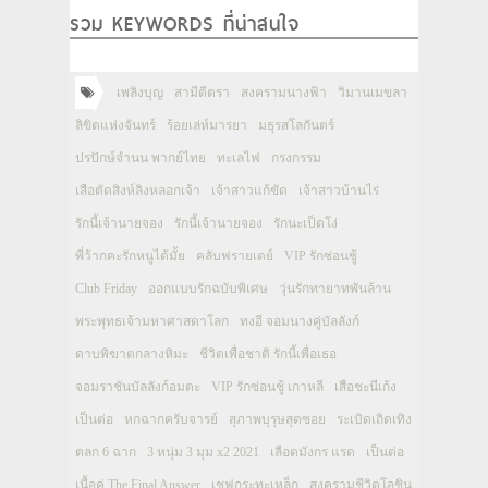
รวม KEYWORDS ที่น่าสนใจ
เพลิงบุญ
สามีตีตรา
สงครามนางฟ้า
วิมานเมขลา
ลิขิตแห่งจันทร์
ร้อยเล่ห์มารยา
มธุรสโลกันตร์
ปรปักษ์จำนน พากย์ไทย
ทะเลไฟ
กรงกรรม
เสือตัดสิงห์ลิงหลอกเจ้า
เจ้าสาวแก้ขัด
เจ้าสาวบ้านไร่
รักนี้เจ้านายจอง
รักนี้เจ้านายจอง
รักนะเป็ดโง่
พี่ว้ากคะรักหนูได้มั้ย
คลับฟรายเดย์
VIP รักซ่อนชู้
Club Friday
ออกแบบรักฉบับพิเศษ
วุ่นรักทายาทพันล้าน
พระพุทธเจ้ามหาศาสดาโลก
ทงอี จอมนางคู่บัลลังก์
ดาบพิฆาตกลางหิมะ
ชีวิตเพื่อชาติ รักนี้เพื่อเธอ
จอมราชันบัลลังก์อมตะ
VIP รักซ่อนชู้ เกาหลี
เสือชะนีเก้ง
เป็นต่อ
หกฉากครับจารย์
สุภาพบุรุษสุดซอย
ระเบิดเถิดเทิง
ตลก 6 ฉาก
3 หนุ่ม 3 มุม x2 2021
เลือดมังกร แรด
เป็นต่อ
เนื้อคู่ The Final Answer
เชฟกระทะเหล็ก
สงครามชีวิตโอชิน