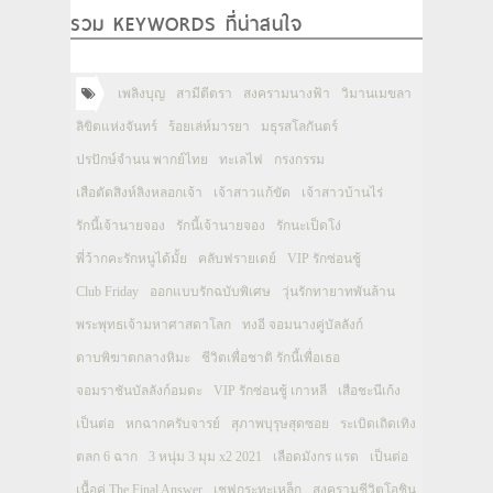
รวม KEYWORDS ที่น่าสนใจ
เพลิงบุญ
สามีตีตรา
สงครามนางฟ้า
วิมานเมขลา
ลิขิตแห่งจันทร์
ร้อยเล่ห์มารยา
มธุรสโลกันตร์
ปรปักษ์จำนน พากย์ไทย
ทะเลไฟ
กรงกรรม
เสือตัดสิงห์ลิงหลอกเจ้า
เจ้าสาวแก้ขัด
เจ้าสาวบ้านไร่
รักนี้เจ้านายจอง
รักนี้เจ้านายจอง
รักนะเป็ดโง่
พี่ว้ากคะรักหนูได้มั้ย
คลับฟรายเดย์
VIP รักซ่อนชู้
Club Friday
ออกแบบรักฉบับพิเศษ
วุ่นรักทายาทพันล้าน
พระพุทธเจ้ามหาศาสดาโลก
ทงอี จอมนางคู่บัลลังก์
ดาบพิฆาตกลางหิมะ
ชีวิตเพื่อชาติ รักนี้เพื่อเธอ
จอมราชันบัลลังก์อมตะ
VIP รักซ่อนชู้ เกาหลี
เสือชะนีเก้ง
เป็นต่อ
หกฉากครับจารย์
สุภาพบุรุษสุดซอย
ระเบิดเถิดเทิง
ตลก 6 ฉาก
3 หนุ่ม 3 มุม x2 2021
เลือดมังกร แรด
เป็นต่อ
เนื้อคู่ The Final Answer
เชฟกระทะเหล็ก
สงครามชีวิตโอชิน