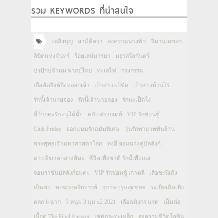
รวม KEYWORDS ที่น่าสนใจ
เพลิงบุญ
สามีตีตรา
สงครามนางฟ้า
วิมานเมขลา
ลิขิตแห่งจันทร์
ร้อยเล่ห์มารยา
มธุรสโลกันตร์
ปรปักษ์จำนน พากย์ไทย
ทะเลไฟ
กรงกรรม
เสือตัดสิงห์ลิงหลอกเจ้า
เจ้าสาวแก้ขัด
เจ้าสาวบ้านไร่
รักนี้เจ้านายจอง
รักนี้เจ้านายจอง
รักนะเป็ดโง่
พี่ว้ากคะรักหนูได้มั้ย
คลับฟรายเดย์
VIP รักซ่อนชู้
Club Friday
ออกแบบรักฉบับพิเศษ
วุ่นรักทายาทพันล้าน
พระพุทธเจ้ามหาศาสดาโลก
ทงอี จอมนางคู่บัลลังก์
ดาบพิฆาตกลางหิมะ
ชีวิตเพื่อชาติ รักนี้เพื่อเธอ
จอมราชันบัลลังก์อมตะ
VIP รักซ่อนชู้ เกาหลี
เสือชะนีเก้ง
เป็นต่อ
หกฉากครับจารย์
สุภาพบุรุษสุดซอย
ระเบิดเถิดเทิง
ตลก 6 ฉาก
3 หนุ่ม 3 มุม x2 2021
เลือดมังกร แรด
เป็นต่อ
เนื้อคู่ The Final Answer
เชฟกระทะเหล็ก
สงครามชีวิตโอชิน