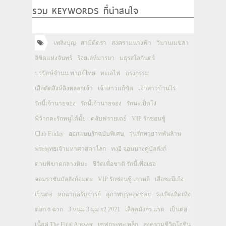
รวม KEYWORDS ที่น่าสนใจ
เพลิงบุญ
สามีตีตรา
สงครามนางฟ้า
วิมานเมขลา
ลิขิตแห่งจันทร์
ร้อยเล่ห์มารยา
มธุรสโลกันตร์
ปรปักษ์จำนน พากย์ไทย
ทะเลไฟ
กรงกรรม
เสือตัดสิงห์ลิงหลอกเจ้า
เจ้าสาวแก้ขัด
เจ้าสาวบ้านไร่
รักนี้เจ้านายจอง
รักนี้เจ้านายจอง
รักนะเป็ดโง่
พี่ว้ากคะรักหนูได้มั้ย
คลับฟรายเดย์
VIP รักซ่อนชู้
Club Friday
ออกแบบรักฉบับพิเศษ
วุ่นรักทายาทพันล้าน
พระพุทธเจ้ามหาศาสดาโลก
ทงอี จอมนางคู่บัลลังก์
ดาบพิฆาตกลางหิมะ
ชีวิตเพื่อชาติ รักนี้เพื่อเธอ
จอมราชันบัลลังก์อมตะ
VIP รักซ่อนชู้ เกาหลี
เสือชะนีเก้ง
เป็นต่อ
หกฉากครับจารย์
สุภาพบุรุษสุดซอย
ระเบิดเถิดเทิง
ตลก 6 ฉาก
3 หนุ่ม 3 มุม x2 2021
เลือดมังกร แรด
เป็นต่อ
เนื้อคู่ The Final Answer
เชฟกระทะเหล็ก
สงครามชีวิตโอชิน