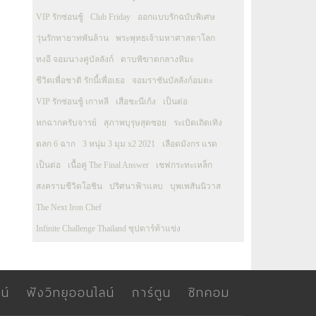
VIP รักซ่อนชู้
Club Friday
ออกแบบรักฉบับพิเศษ
วุ่นรักทายาทพันล้าน
พระพุทธเจ้ามหาศาสดาโลก
ทงอี จอมนางคู่บัลลังก์
ดาบพิฆาตกลางหิมะ
ชีวิตเพื่อชาติ รักนี้เพื่อเธอ
จอมราชันบัลลังก์อมตะ
VIP รักซ่อนชู้ เกาหลี
เสือชะนีเก้ง
เป็นต่อ
หกฉากครับจารย์
สุภาพบุรุษสุดซอย
ระเบิดเถิดเทิง
ตลก 6 ฉาก
3 หนุ่ม 3 มุม x2 2021
เลือดมังกร แรด
เป็นต่อ
เนื้อคู่ The Final Answer
เชฟกระทะเหล็ก
สงครามชีวิตโอชิน
ปริศนาฟ้าแลบ
บุพเพสันนิวาส
The Next Iron Chef
Infinite Challenge Thailand ซุปตาร์ท้าแข่ง
น์
ฟังวิทยุออนไลน์
การ์ตูน
ซิทคอม