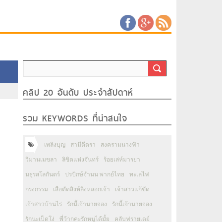
คลิป 20 อันดับ ประจำสัปดาห์
รวม KEYWORDS ที่น่าสนใจ
เพลิงบุญ
สามีตีตรา
สงครามนางฟ้า
วิมานเมขลา
ลิขิตแห่งจันทร์
ร้อยเล่ห์มารยา
มธุรสโลกันตร์
ปรปักษ์จำนน พากย์ไทย
ทะเลไฟ
กรงกรรม
เสือตัดสิงห์ลิงหลอกเจ้า
เจ้าสาวแก้ขัด
เจ้าสาวบ้านไร่
รักนี้เจ้านายจอง
รักนี้เจ้านายจอง
รักนะเป็ดโง่
พี่ว้ากคะรักหนูได้มั้ย
คลับฟรายเดย์