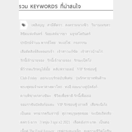
รวม KEYWORDS ที่น่าสนใจ
เพลิงบุญ
สามีตีตรา
สงครามนางฟ้า
วิมานเมขลา
ลิขิตแห่งจันทร์
ร้อยเล่ห์มารยา
มธุรสโลกันตร์
ปรปักษ์จำนน พากย์ไทย
ทะเลไฟ
กรงกรรม
เสือตัดสิงห์ลิงหลอกเจ้า
เจ้าสาวแก้ขัด
เจ้าสาวบ้านไร่
รักนี้เจ้านายจอง
รักนี้เจ้านายจอง
รักนะเป็ดโง่
พี่ว้ากคะรักหนูได้มั้ย
คลับฟรายเดย์
VIP รักซ่อนชู้
Club Friday
ออกแบบรักฉบับพิเศษ
วุ่นรักทายาทพันล้าน
พระพุทธเจ้ามหาศาสดาโลก
ทงอี จอมนางคู่บัลลังก์
ดาบพิฆาตกลางหิมะ
ชีวิตเพื่อชาติ รักนี้เพื่อเธอ
จอมราชันบัลลังก์อมตะ
VIP รักซ่อนชู้ เกาหลี
เสือชะนีเก้ง
เป็นต่อ
หกฉากครับจารย์
สุภาพบุรุษสุดซอย
ระเบิดเถิดเทิง
ตลก 6 ฉาก
3 หนุ่ม 3 มุม x2 2021
เลือดมังกร แรด
เป็นต่อ
เนื้อคู่ The Final Answer
เชฟกระทะเหล็ก
สงครามชีวิตโอชิน