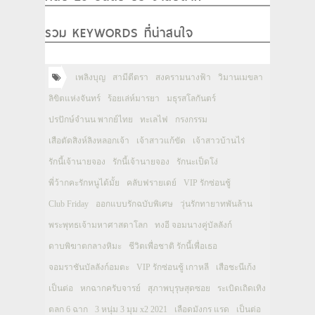
รวม KEYWORDS ที่น่าสนใจ
เพลิงบุญ
สามีตีตรา
สงครามนางฟ้า
วิมานเมขลา
ลิขิตแห่งจันทร์
ร้อยเล่ห์มารยา
มธุรสโลกันตร์
ปรปักษ์จำนน พากย์ไทย
ทะเลไฟ
กรงกรรม
เสือตัดสิงห์ลิงหลอกเจ้า
เจ้าสาวแก้ขัด
เจ้าสาวบ้านไร่
รักนี้เจ้านายจอง
รักนี้เจ้านายจอง
รักนะเป็ดโง่
พี่ว้ากคะรักหนูได้มั้ย
คลับฟรายเดย์
VIP รักซ่อนชู้
Club Friday
ออกแบบรักฉบับพิเศษ
วุ่นรักทายาทพันล้าน
พระพุทธเจ้ามหาศาสดาโลก
ทงอี จอมนางคู่บัลลังก์
ดาบพิฆาตกลางหิมะ
ชีวิตเพื่อชาติ รักนี้เพื่อเธอ
จอมราชันบัลลังก์อมตะ
VIP รักซ่อนชู้ เกาหลี
เสือชะนีเก้ง
เป็นต่อ
หกฉากครับจารย์
สุภาพบุรุษสุดซอย
ระเบิดเถิดเทิง
ตลก 6 ฉาก
3 หนุ่ม 3 มุม x2 2021
เลือดมังกร แรด
เป็นต่อ