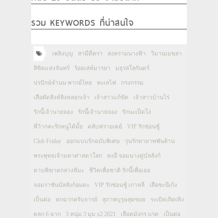
รวม KEYWORDS ที่น่าสนใจ
เพลิงบุญ
สามีตีตรา
สงครามนางฟ้า
วิมานเมขลา
ลิขิตแห่งจันทร์
ร้อยเล่ห์มารยา
มธุรสโลกันตร์
ปรปักษ์จำนน พากย์ไทย
ทะเลไฟ
กรงกรรม
เสือตัดสิงห์ลิงหลอกเจ้า
เจ้าสาวแก้ขัด
เจ้าสาวบ้านไร่
รักนี้เจ้านายจอง
รักนี้เจ้านายจอง
รักนะเป็ดโง่
พี่ว้ากคะรักหนูได้มั้ย
คลับฟรายเดย์
VIP รักซ่อนชู้
Club Friday
ออกแบบรักฉบับพิเศษ
วุ่นรักทายาทพันล้าน
พระพุทธเจ้ามหาศาสดาโลก
ทงอี จอมนางคู่บัลลังก์
ดาบพิฆาตกลางหิมะ
ชีวิตเพื่อชาติ รักนี้เพื่อเธอ
จอมราชันบัลลังก์อมตะ
VIP รักซ่อนชู้ เกาหลี
เสือชะนีเก้ง
เป็นต่อ
หกฉากครับจารย์
สุภาพบุรุษสุดซอย
ระเบิดเถิดเทิง
ตลก 6 ฉาก
3 หนุ่ม 3 มุม x2 2021
เลือดมังกร แรด
เป็นต่อ