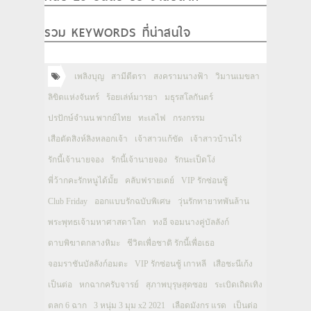
รวม KEYWORDS ที่น่าสนใจ
เพลิงบุญ
สามีตีตรา
สงครามนางฟ้า
วิมานเมขลา
ลิขิตแห่งจันทร์
ร้อยเล่ห์มารยา
มธุรสโลกันตร์
ปรปักษ์จำนน พากย์ไทย
ทะเลไฟ
กรงกรรม
เสือตัดสิงห์ลิงหลอกเจ้า
เจ้าสาวแก้ขัด
เจ้าสาวบ้านไร่
รักนี้เจ้านายจอง
รักนี้เจ้านายจอง
รักนะเป็ดโง่
พี่ว้ากคะรักหนูได้มั้ย
คลับฟรายเดย์
VIP รักซ่อนชู้
Club Friday
ออกแบบรักฉบับพิเศษ
วุ่นรักทายาทพันล้าน
พระพุทธเจ้ามหาศาสดาโลก
ทงอี จอมนางคู่บัลลังก์
ดาบพิฆาตกลางหิมะ
ชีวิตเพื่อชาติ รักนี้เพื่อเธอ
จอมราชันบัลลังก์อมตะ
VIP รักซ่อนชู้ เกาหลี
เสือชะนีเก้ง
เป็นต่อ
หกฉากครับจารย์
สุภาพบุรุษสุดซอย
ระเบิดเถิดเทิง
ตลก 6 ฉาก
3 หนุ่ม 3 มุม x2 2021
เลือดมังกร แรด
เป็นต่อ