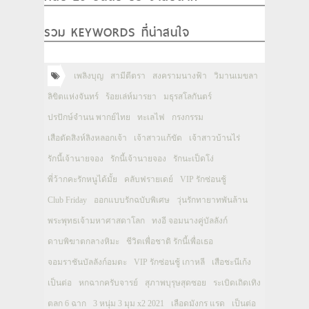
รวม KEYWORDS ที่น่าสนใจ
เพลิงบุญ
สามีตีตรา
สงครามนางฟ้า
วิมานเมขลา
ลิขิตแห่งจันทร์
ร้อยเล่ห์มารยา
มธุรสโลกันตร์
ปรปักษ์จำนน พากย์ไทย
ทะเลไฟ
กรงกรรม
เสือตัดสิงห์ลิงหลอกเจ้า
เจ้าสาวแก้ขัด
เจ้าสาวบ้านไร่
รักนี้เจ้านายจอง
รักนี้เจ้านายจอง
รักนะเป็ดโง่
พี่ว้ากคะรักหนูได้มั้ย
คลับฟรายเดย์
VIP รักซ่อนชู้
Club Friday
ออกแบบรักฉบับพิเศษ
วุ่นรักทายาทพันล้าน
พระพุทธเจ้ามหาศาสดาโลก
ทงอี จอมนางคู่บัลลังก์
ดาบพิฆาตกลางหิมะ
ชีวิตเพื่อชาติ รักนี้เพื่อเธอ
จอมราชันบัลลังก์อมตะ
VIP รักซ่อนชู้ เกาหลี
เสือชะนีเก้ง
เป็นต่อ
หกฉากครับจารย์
สุภาพบุรุษสุดซอย
ระเบิดเถิดเทิง
ตลก 6 ฉาก
3 หนุ่ม 3 มุม x2 2021
เลือดมังกร แรด
เป็นต่อ