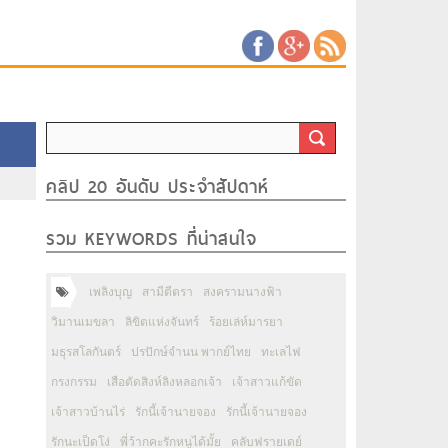
คลิป 20 อันดับ ประจำสัปดาห์
รวม KEYWORDS ที่น่าสนใจ
เพลิงบุญ
สามีตีตรา
สงครามนางฟ้า
วิมานเมขลา
ลิขิตแห่งจันทร์
ร้อยเล่ห์มารยา
มธุรสโลกันตร์
ปรปักษ์จำนน พากย์ไทย
ทะเลไฟ
กรงกรรม
เสือตัดสิงห์ลิงหลอกเจ้า
เจ้าสาวแก้ขัด
เจ้าสาวบ้านไร่
รักนี้เจ้านายจอง
รักนี้เจ้านายจอง
รักนะเป็ดโง่
พี่ว้ากคะรักหนูได้มั้ย
คลับฟรายเดย์