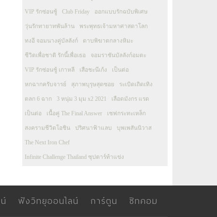
VIP รักซ่อนชู้
Club Friday
ออกแบบรักฉบับพิเศษ
วุ่นรักทายาทพันล้าน
พระพุทธเจ้ามหาศาสดาโลก
ทงอี จอมนางคู่บัลลังก์
ดาบพิฆาตกลางหิมะ
ชีวิตเพื่อชาติ รักนี้เพื่อเธอ
จอมราชันบัลลังก์อมตะ
VIP รักซ่อนชู้ เกาหลี
เสือชะนีเก้ง
เป็นต่อ
หกฉากครับจารย์
สุภาพบุรุษสุดซอย
ระเบิดเถิดเทิง
ตลก 6 ฉาก
3 หนุ่ม 3 มุม x2 2021
เลือดมังกร แรด
เป็นต่อ
เนื้อคู่ The Final Answer
เชฟกระทะเหล็ก
สงครามชีวิตโอชิน
ปริศนาฟ้าแลบ
บุพเพสันนิวาส
The Next Iron Chef
Infinite Challenge Thailand ซุปตาร์ท้าแข่ง
น์
ฟังวิทยุออนไลน์
การ์ตูน
ซิทคอม