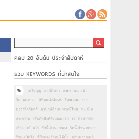
คลิป 20 อันดับ ประจำสัปดาห์
รวม KEYWORDS ที่น่าสนใจ
เพลิงบุญ
สามีตีตรา
สงครามนางฟ้า
วิมานเมขลา
ลิขิตแห่งจันทร์
ร้อยเล่ห์มารยา
มธุรสโลกันตร์
ปรปักษ์จำนน พากย์ไทย
ทะเลไฟ
กรงกรรม
เสือตัดสิงห์ลิงหลอกเจ้า
เจ้าสาวแก้ขัด
เจ้าสาวบ้านไร่
รักนี้เจ้านายจอง
รักนี้เจ้านายจอง
รักนะเป็ดโง่
พี่ว้ากคะรักหนูได้มั้ย
คลับฟรายเดย์