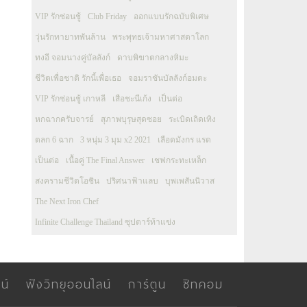
VIP รักซ่อนชู้
Club Friday
ออกแบบรักฉบับพิเศษ
วุ่นรักทายาทพันล้าน
พระพุทธเจ้ามหาศาสดาโลก
ทงอี จอมนางคู่บัลลังก์
ดาบพิฆาตกลางหิมะ
ชีวิตเพื่อชาติ รักนี้เพื่อเธอ
จอมราชันบัลลังก์อมตะ
VIP รักซ่อนชู้ เกาหลี
เสือชะนีเก้ง
เป็นต่อ
หกฉากครับจารย์
สุภาพบุรุษสุดซอย
ระเบิดเถิดเทิง
ตลก 6 ฉาก
3 หนุ่ม 3 มุม x2 2021
เลือดมังกร แรด
เป็นต่อ
เนื้อคู่ The Final Answer
เชฟกระทะเหล็ก
สงครามชีวิตโอชิน
ปริศนาฟ้าแลบ
บุพเพสันนิวาส
The Next Iron Chef
Infinite Challenge Thailand ซุปตาร์ท้าแข่ง
น์
ฟังวิทยุออนไลน์
การ์ตูน
ซิทคอม