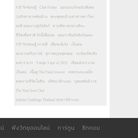
VIP รักซ่อนชู้
Club Friday
ออกแบบรักฉบับพิเศษ
วุ่นรักทายาทพันล้าน
พระพุทธเจ้ามหาศาสดาโลก
ทงอี จอมนางคู่บัลลังก์
ดาบพิฆาตกลางหิมะ
ชีวิตเพื่อชาติ รักนี้เพื่อเธอ
จอมราชันบัลลังก์อมตะ
VIP รักซ่อนชู้ เกาหลี
เสือชะนีเก้ง
เป็นต่อ
หกฉากครับจารย์
สุภาพบุรุษสุดซอย
ระเบิดเถิดเทิง
ตลก 6 ฉาก
3 หนุ่ม 3 มุม x2 2021
เลือดมังกร แรด
เป็นต่อ
เนื้อคู่ The Final Answer
เชฟกระทะเหล็ก
สงครามชีวิตโอชิน
ปริศนาฟ้าแลบ
บุพเพสันนิวาส
The Next Iron Chef
Infinite Challenge Thailand ซุปตาร์ท้าแข่ง
น์
ฟังวิทยุออนไลน์
การ์ตูน
ซิทคอม