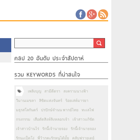
คลิป 20 อันดับ ประจำสัปดาห์
รวม KEYWORDS ที่น่าสนใจ
เพลิงบุญ
สามีตีตรา
สงครามนางฟ้า
วิมานเมขลา
ลิขิตแห่งจันทร์
ร้อยเล่ห์มารยา
มธุรสโลกันตร์
ปรปักษ์จำนน พากย์ไทย
ทะเลไฟ
กรงกรรม
เสือตัดสิงห์ลิงหลอกเจ้า
เจ้าสาวแก้ขัด
เจ้าสาวบ้านไร่
รักนี้เจ้านายจอง
รักนี้เจ้านายจอง
รักนะเป็ดโง่
พี่ว้ากคะรักหนูได้มั้ย
คลับฟรายเดย์