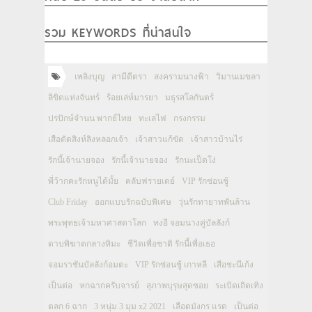
รวม KEYWORDS ที่น่าสนใจ
เพลิงบุญ
สามีตีตรา
สงครามนางฟ้า
วิมานเมขลา
ลิขิตแห่งจันทร์
ร้อยเล่ห์มารยา
มธุรสโลกันตร์
ปรปักษ์จำนน พากย์ไทย
ทะเลไฟ
กรงกรรม
เสือตัดสิงห์ลิงหลอกเจ้า
เจ้าสาวแก้ขัด
เจ้าสาวบ้านไร่
รักนี้เจ้านายจอง
รักนี้เจ้านายจอง
รักนะเป็ดโง่
พี่ว้ากคะรักหนูได้มั้ย
คลับฟรายเดย์
VIP รักซ่อนชู้
Club Friday
ออกแบบรักฉบับพิเศษ
วุ่นรักทายาทพันล้าน
พระพุทธเจ้ามหาศาสดาโลก
ทงอี จอมนางคู่บัลลังก์
ดาบพิฆาตกลางหิมะ
ชีวิตเพื่อชาติ รักนี้เพื่อเธอ
จอมราชันบัลลังก์อมตะ
VIP รักซ่อนชู้ เกาหลี
เสือชะนีเก้ง
เป็นต่อ
หกฉากครับจารย์
สุภาพบุรุษสุดซอย
ระเบิดเถิดเทิง
ตลก 6 ฉาก
3 หนุ่ม 3 มุม x2 2021
เลือดมังกร แรด
เป็นต่อ