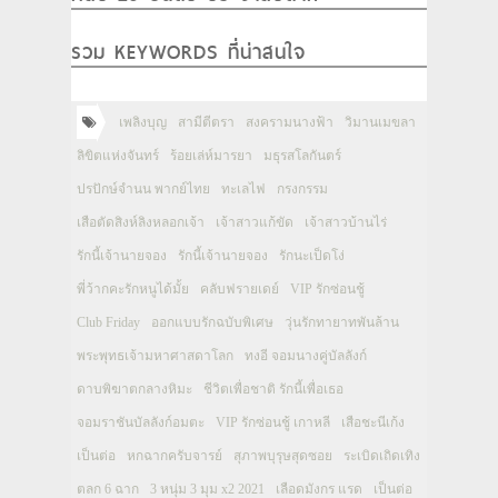
รวม KEYWORDS ที่น่าสนใจ
เพลิงบุญ
สามีตีตรา
สงครามนางฟ้า
วิมานเมขลา
ลิขิตแห่งจันทร์
ร้อยเล่ห์มารยา
มธุรสโลกันตร์
ปรปักษ์จำนน พากย์ไทย
ทะเลไฟ
กรงกรรม
เสือตัดสิงห์ลิงหลอกเจ้า
เจ้าสาวแก้ขัด
เจ้าสาวบ้านไร่
รักนี้เจ้านายจอง
รักนี้เจ้านายจอง
รักนะเป็ดโง่
พี่ว้ากคะรักหนูได้มั้ย
คลับฟรายเดย์
VIP รักซ่อนชู้
Club Friday
ออกแบบรักฉบับพิเศษ
วุ่นรักทายาทพันล้าน
พระพุทธเจ้ามหาศาสดาโลก
ทงอี จอมนางคู่บัลลังก์
ดาบพิฆาตกลางหิมะ
ชีวิตเพื่อชาติ รักนี้เพื่อเธอ
จอมราชันบัลลังก์อมตะ
VIP รักซ่อนชู้ เกาหลี
เสือชะนีเก้ง
เป็นต่อ
หกฉากครับจารย์
สุภาพบุรุษสุดซอย
ระเบิดเถิดเทิง
ตลก 6 ฉาก
3 หนุ่ม 3 มุม x2 2021
เลือดมังกร แรด
เป็นต่อ