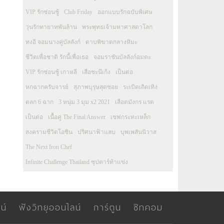
VIP รักซ่อนชู้
Club Friday
ออกแบบรักฉบับพิเศษ
วุ่นรักทายาทพันล้าน
พระพุทธเจ้ามหาศาสดาโลก
ทงอี จอมนางคู่บัลลังก์
ดาบพิฆาตกลางหิมะ
ชีวิตเพื่อชาติ รักนี้เพื่อเธอ
จอมราชันบัลลังก์อมตะ
VIP รักซ่อนชู้ เกาหลี
เสือชะนีเก้ง
เป็นต่อ
หกฉากครับจารย์
สุภาพบุรุษสุดซอย
ระเบิดเถิดเทิง
ตลก 6 ฉาก
3 หนุ่ม 3 มุม x2 2021
เลือดมังกร แรด
เป็นต่อ
เนื้อคู่ The Final Answer
เชฟกระทะเหล็ก
สงครามชีวิตโอชิน
ปริศนาฟ้าแลบ
บุพเพสันนิวาส
The Next Iron Chef
Infinite Challenge Thailand ซุปตาร์ท้าแข่ง
น์
ฟังวิทยุออนไลน์
การ์ตูน
ซิทคอม