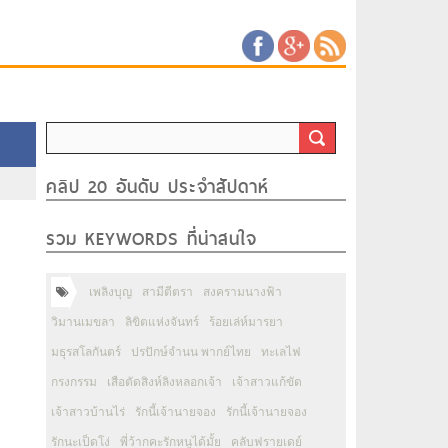
คลิป 20 อันดับ ประจำสัปดาห์
รวม KEYWORDS ที่น่าสนใจ
เพลิงบุญ
สามีตีตรา
สงครามนางฟ้า
วิมานเมขลา
ลิขิตแห่งจันทร์
ร้อยเล่ห์มารยา
มธุรสโลกันตร์
ปรปักษ์จำนน พากย์ไทย
ทะเลไฟ
กรงกรรม
เสือตัดสิงห์ลิงหลอกเจ้า
เจ้าสาวแก้ขัด
เจ้าสาวบ้านไร่
รักนี้เจ้านายจอง
รักนี้เจ้านายจอง
รักนะเป็ดโง่
พี่ว้ากคะรักหนูได้มั้ย
คลับฟรายเดย์