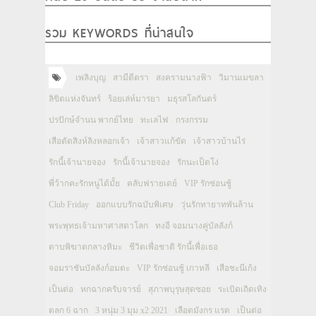
รวม KEYWORDS ที่น่าสนใจ
เพลิงบุญ
สามีตีตรา
สงครามนางฟ้า
วิมานเมขลา
ลิขิตแห่งจันทร์
ร้อยเล่ห์มารยา
มธุรสโลกันตร์
ปรปักษ์จำนน พากย์ไทย
ทะเลไฟ
กรงกรรม
เสือตัดสิงห์ลิงหลอกเจ้า
เจ้าสาวแก้ขัด
เจ้าสาวบ้านไร่
รักนี้เจ้านายจอง
รักนี้เจ้านายจอง
รักนะเป็ดโง่
พี่ว้ากคะรักหนูได้มั้ย
คลับฟรายเดย์
VIP รักซ่อนชู้
Club Friday
ออกแบบรักฉบับพิเศษ
วุ่นรักทายาทพันล้าน
พระพุทธเจ้ามหาศาสดาโลก
ทงอี จอมนางคู่บัลลังก์
ดาบพิฆาตกลางหิมะ
ชีวิตเพื่อชาติ รักนี้เพื่อเธอ
จอมราชันบัลลังก์อมตะ
VIP รักซ่อนชู้ เกาหลี
เสือชะนีเก้ง
เป็นต่อ
หกฉากครับจารย์
สุภาพบุรุษสุดซอย
ระเบิดเถิดเทิง
ตลก 6 ฉาก
3 หนุ่ม 3 มุม x2 2021
เลือดมังกร แรด
เป็นต่อ