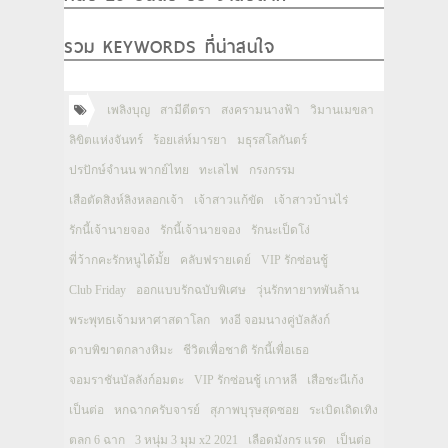
รวม KEYWORDS ที่น่าสนใจ
เพลิงบุญ
สามีตีตรา
สงครามนางฟ้า
วิมานเมขลา
ลิขิตแห่งจันทร์
ร้อยเล่ห์มารยา
มธุรสโลกันตร์
ปรปักษ์จำนน พากย์ไทย
ทะเลไฟ
กรงกรรม
เสือตัดสิงห์ลิงหลอกเจ้า
เจ้าสาวแก้ขัด
เจ้าสาวบ้านไร่
รักนี้เจ้านายจอง
รักนี้เจ้านายจอง
รักนะเป็ดโง่
พี่ว้ากคะรักหนูได้มั้ย
คลับฟรายเดย์
VIP รักซ่อนชู้
Club Friday
ออกแบบรักฉบับพิเศษ
วุ่นรักทายาทพันล้าน
พระพุทธเจ้ามหาศาสดาโลก
ทงอี จอมนางคู่บัลลังก์
ดาบพิฆาตกลางหิมะ
ชีวิตเพื่อชาติ รักนี้เพื่อเธอ
จอมราชันบัลลังก์อมตะ
VIP รักซ่อนชู้ เกาหลี
เสือชะนีเก้ง
เป็นต่อ
หกฉากครับจารย์
สุภาพบุรุษสุดซอย
ระเบิดเถิดเทิง
ตลก 6 ฉาก
3 หนุ่ม 3 มุม x2 2021
เลือดมังกร แรด
เป็นต่อ