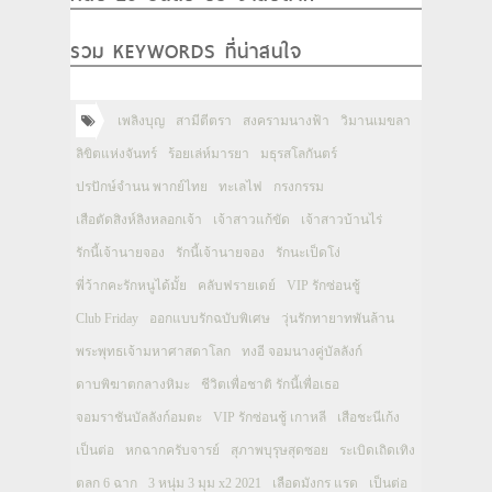
รวม KEYWORDS ที่น่าสนใจ
เพลิงบุญ
สามีตีตรา
สงครามนางฟ้า
วิมานเมขลา
ลิขิตแห่งจันทร์
ร้อยเล่ห์มารยา
มธุรสโลกันตร์
ปรปักษ์จำนน พากย์ไทย
ทะเลไฟ
กรงกรรม
เสือตัดสิงห์ลิงหลอกเจ้า
เจ้าสาวแก้ขัด
เจ้าสาวบ้านไร่
รักนี้เจ้านายจอง
รักนี้เจ้านายจอง
รักนะเป็ดโง่
พี่ว้ากคะรักหนูได้มั้ย
คลับฟรายเดย์
VIP รักซ่อนชู้
Club Friday
ออกแบบรักฉบับพิเศษ
วุ่นรักทายาทพันล้าน
พระพุทธเจ้ามหาศาสดาโลก
ทงอี จอมนางคู่บัลลังก์
ดาบพิฆาตกลางหิมะ
ชีวิตเพื่อชาติ รักนี้เพื่อเธอ
จอมราชันบัลลังก์อมตะ
VIP รักซ่อนชู้ เกาหลี
เสือชะนีเก้ง
เป็นต่อ
หกฉากครับจารย์
สุภาพบุรุษสุดซอย
ระเบิดเถิดเทิง
ตลก 6 ฉาก
3 หนุ่ม 3 มุม x2 2021
เลือดมังกร แรด
เป็นต่อ