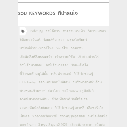
รวม KEYWORDS ที่น่าสนใจ
เพลิงบุญ
สามีตีตรา
สงครามนางฟ้า
วิมานเมขลา
ลิขิตแห่งจันทร์
ร้อยเล่ห์มารยา
มธุรสโลกันตร์
ปรปักษ์จำนน พากย์ไทย
ทะเลไฟ
กรงกรรม
เสือตัดสิงห์ลิงหลอกเจ้า
เจ้าสาวแก้ขัด
เจ้าสาวบ้านไร่
รักนี้เจ้านายจอง
รักนี้เจ้านายจอง
รักนะเป็ดโง่
พี่ว้ากคะรักหนูได้มั้ย
คลับฟรายเดย์
VIP รักซ่อนชู้
Club Friday
ออกแบบรักฉบับพิเศษ
วุ่นรักทายาทพันล้าน
พระพุทธเจ้ามหาศาสดาโลก
ทงอี จอมนางคู่บัลลังก์
ดาบพิฆาตกลางหิมะ
ชีวิตเพื่อชาติ รักนี้เพื่อเธอ
จอมราชันบัลลังก์อมตะ
VIP รักซ่อนชู้ เกาหลี
เสือชะนีเก้ง
เป็นต่อ
หกฉากครับจารย์
สุภาพบุรุษสุดซอย
ระเบิดเถิดเทิง
ตลก 6 ฉาก
3 หนุ่ม 3 มุม x2 2021
เลือดมังกร แรด
เป็นต่อ