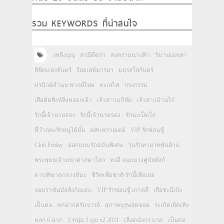
รวม KEYWORDS ที่น่าสนใจ
เพลิงบุญ
สามีตีตรา
สงครามนางฟ้า
วิมานเมขลา
ลิขิตแห่งจันทร์
ร้อยเล่ห์มารยา
มธุรสโลกันตร์
ปรปักษ์จำนน พากย์ไทย
ทะเลไฟ
กรงกรรม
เสือตัดสิงห์ลิงหลอกเจ้า
เจ้าสาวแก้ขัด
เจ้าสาวบ้านไร่
รักนี้เจ้านายจอง
รักนี้เจ้านายจอง
รักนะเป็ดโง่
พี่ว้ากคะรักหนูได้มั้ย
คลับฟรายเดย์
VIP รักซ่อนชู้
Club Friday
ออกแบบรักฉบับพิเศษ
วุ่นรักทายาทพันล้าน
พระพุทธเจ้ามหาศาสดาโลก
ทงอี จอมนางคู่บัลลังก์
ดาบพิฆาตกลางหิมะ
ชีวิตเพื่อชาติ รักนี้เพื่อเธอ
จอมราชันบัลลังก์อมตะ
VIP รักซ่อนชู้ เกาหลี
เสือชะนีเก้ง
เป็นต่อ
หกฉากครับจารย์
สุภาพบุรุษสุดซอย
ระเบิดเถิดเทิง
ตลก 6 ฉาก
3 หนุ่ม 3 มุม x2 2021
เลือดมังกร แรด
เป็นต่อ