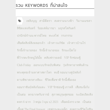
รวม KEYWORDS ที่น่าสนใจ
เพลิงบุญ
สามีตีตรา
สงครามนางฟ้า
วิมานเมขลา
ลิขิตแห่งจันทร์
ร้อยเล่ห์มารยา
มธุรสโลกันตร์
ปรปักษ์จำนน พากย์ไทย
ทะเลไฟ
กรงกรรม
เสือตัดสิงห์ลิงหลอกเจ้า
เจ้าสาวแก้ขัด
เจ้าสาวบ้านไร่
รักนี้เจ้านายจอง
รักนี้เจ้านายจอง
รักนะเป็ดโง่
พี่ว้ากคะรักหนูได้มั้ย
คลับฟรายเดย์
VIP รักซ่อนชู้
Club Friday
ออกแบบรักฉบับพิเศษ
วุ่นรักทายาทพันล้าน
พระพุทธเจ้ามหาศาสดาโลก
ทงอี จอมนางคู่บัลลังก์
ดาบพิฆาตกลางหิมะ
ชีวิตเพื่อชาติ รักนี้เพื่อเธอ
จอมราชันบัลลังก์อมตะ
VIP รักซ่อนชู้ เกาหลี
เสือชะนีเก้ง
เป็นต่อ
หกฉากครับจารย์
สุภาพบุรุษสุดซอย
ระเบิดเถิดเทิง
ตลก 6 ฉาก
3 หนุ่ม 3 มุม x2 2021
เลือดมังกร แรด
เป็นต่อ
เนื้อคู่ The Final Answer
เชฟกระทะเหล็ก
สงครามชีวิตโอชิน