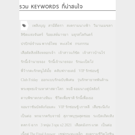
รวม KEYWORDS ที่น่าสนใจ
เพลิงบุญ
สามีตีตรา
สงครามนางฟ้า
วิมานเมขลา
ลิขิตแห่งจันทร์
ร้อยเล่ห์มารยา
มธุรสโลกันตร์
ปรปักษ์จำนน พากย์ไทย
ทะเลไฟ
กรงกรรม
เสือตัดสิงห์ลิงหลอกเจ้า
เจ้าสาวแก้ขัด
เจ้าสาวบ้านไร่
รักนี้เจ้านายจอง
รักนี้เจ้านายจอง
รักนะเป็ดโง่
พี่ว้ากคะรักหนูได้มั้ย
คลับฟรายเดย์
VIP รักซ่อนชู้
Club Friday
ออกแบบรักฉบับพิเศษ
วุ่นรักทายาทพันล้าน
พระพุทธเจ้ามหาศาสดาโลก
ทงอี จอมนางคู่บัลลังก์
ดาบพิฆาตกลางหิมะ
ชีวิตเพื่อชาติ รักนี้เพื่อเธอ
จอมราชันบัลลังก์อมตะ
VIP รักซ่อนชู้ เกาหลี
เสือชะนีเก้ง
เป็นต่อ
หกฉากครับจารย์
สุภาพบุรุษสุดซอย
ระเบิดเถิดเทิง
ตลก 6 ฉาก
3 หนุ่ม 3 มุม x2 2021
เลือดมังกร แรด
เป็นต่อ
เนื้อคู่ The Final Answer
เชฟกระทะเหล็ก
สงครามชีวิตโอชิน