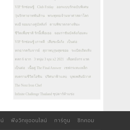
VIP รักซ่อนชู้
Club Friday
ออกแบบรักฉบับพิเศษ
วุ่นรักทายาทพันล้าน
พระพุทธเจ้ามหาศาสดาโลก
ทงอี จอมนางคู่บัลลังก์
ดาบพิฆาตกลางหิมะ
ชีวิตเพื่อชาติ รักนี้เพื่อเธอ
จอมราชันบัลลังก์อมตะ
VIP รักซ่อนชู้ เกาหลี
เสือชะนีเก้ง
เป็นต่อ
หกฉากครับจารย์
สุภาพบุรุษสุดซอย
ระเบิดเถิดเทิง
ตลก 6 ฉาก
3 หนุ่ม 3 มุม x2 2021
เลือดมังกร แรด
เป็นต่อ
เนื้อคู่ The Final Answer
เชฟกระทะเหล็ก
สงครามชีวิตโอชิน
ปริศนาฟ้าแลบ
บุพเพสันนิวาส
The Next Iron Chef
Infinite Challenge Thailand ซุปตาร์ท้าแข่ง
น์
ฟังวิทยุออนไลน์
การ์ตูน
ซิทคอม