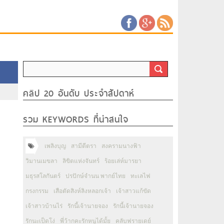
คลิป 20 อันดับ ประจำสัปดาห์
รวม KEYWORDS ที่น่าสนใจ
เพลิงบุญ
สามีตีตรา
สงครามนางฟ้า
วิมานเมขลา
ลิขิตแห่งจันทร์
ร้อยเล่ห์มารยา
มธุรสโลกันตร์
ปรปักษ์จำนน พากย์ไทย
ทะเลไฟ
กรงกรรม
เสือตัดสิงห์ลิงหลอกเจ้า
เจ้าสาวแก้ขัด
เจ้าสาวบ้านไร่
รักนี้เจ้านายจอง
รักนี้เจ้านายจอง
รักนะเป็ดโง่
พี่ว้ากคะรักหนูได้มั้ย
คลับฟรายเดย์